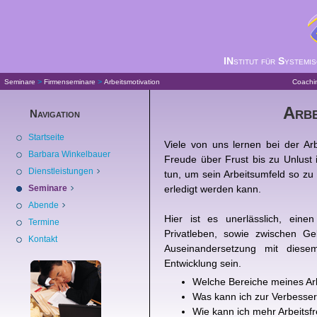
IN
stitut für
S
ystemi
>
>
Seminare
Firmenseminare
Arbeitsmotivation
Coachi
Arbe
Navigation
Startseite
Viele von uns lernen bei der Ar
Barbara Winkelbauer
Freude über Frust bis zu Unlust 
Dienstleistungen
tun, um sein Arbeitsumfeld so zu 
Seminare
erledigt werden kann.
Abende
Hier ist es unerlässlich, ein
Termine
Privatleben, sowie zwischen 
Kontakt
Auseinandersetzung mit die
Entwicklung sein.
Welche Bereiche meines Ar
Was kann ich zur Verbesse
Wie kann ich mehr Arbeitsf