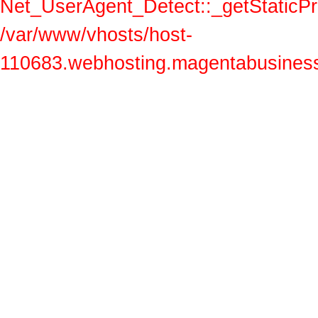
Net_UserAgent_Detect::_getStaticProp
/var/www/vhosts/host-
110683.webhosting.magentabusiness.a