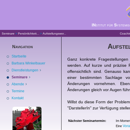
IN
stitut für
S
ystemi
>
>
Seminare
Persönlichkeit...
Aufstellungswor...
Coachi
Aufste
Navigation
Startseite
Ganz konkrete Fragestellungen 
Barbara Winkelbauer
werden. Auf kurze und präzise F
Dienstleistungen
offensichtlich sind. Genauso ka
Seminare
einer bestimmten Sachlage von
Änderungen vornehmen. Eben
Abende
Änderungen gleich vor Augen führ
Termine
Kontakt
Willst du diese Form der Problem
"DarstellerIn" zur Verfügung stell
Nächster Seminartermin:
Im Moment
Vor
Eine