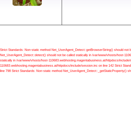
Strict Standards: Non-static method Net_UserAgent_Detect::getBrowserString() should not b
Net_UserAgent_Detect::detect() should not be called statically in /var/www/vhosts/host-110
statically in /var/www/vhosts/host-110683.webhosting.magentabusiness.at/httpdocs/include/d
110683.webhosting.magentabusiness.at/httpdocs/include/session.inc on line 142
Strict Stan
line 798
Strict Standards: Non-static method Net_UserAgent_Detect::_getStaticProperty() sho