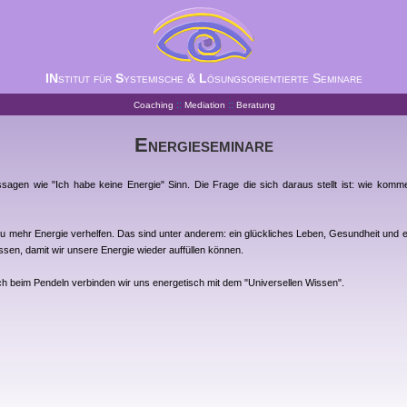
IN
stitut für
S
ystemische &
L
ösungsorientierte Seminare
::
::
Coaching
Mediation
Beratung
Energieseminare
sagen wie "Ich habe keine Energie" Sinn. Die Frage die sich daraus stellt ist: wie komm
u mehr Energie verhelfen. Das sind unter anderem: ein glückliches Leben, Gesundheit und e
assen, damit wir unsere Energie wieder auffüllen können.
uch beim Pendeln verbinden wir uns energetisch mit dem "Universellen Wissen".