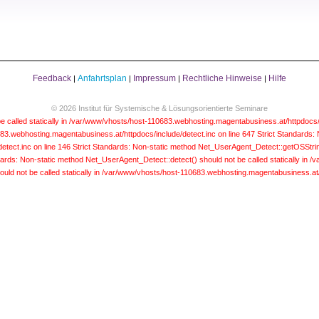
Feedback
Anfahrtsplan
Impressum
Rechtliche Hinweise
Hilfe
|
|
|
|
© 2026 Institut für Systemische & Lösungsorientierte Seminare
e called statically in /var/www/vhosts/host-110683.webhosting.magentabusiness.at/httpdocs/
683.webhosting.magentabusiness.at/httpdocs/include/detect.inc on line 647
Strict Standards:
etect.inc on line 146
Strict Standards: Non-static method Net_UserAgent_Detect::getOSString(
dards: Non-static method Net_UserAgent_Detect::detect() should not be called statically in
uld not be called statically in /var/www/vhosts/host-110683.webhosting.magentabusiness.at/h