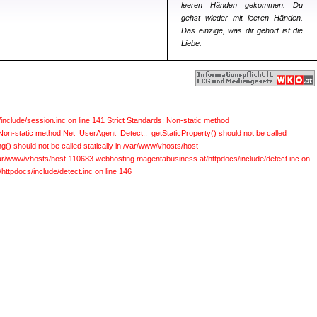
leeren Händen gekommen. Du
gehst wieder mit leeren Händen.
Das einzige, was dir gehört ist die
Liebe.
include/session.inc on line 141
Strict Standards: Non-static method
 Non-static method Net_UserAgent_Detect::_getStaticProperty() should not be called
) should not be called statically in /var/www/vhosts/host-
 /var/www/vhosts/host-110683.webhosting.magentabusiness.at/httpdocs/include/detect.inc on
ttpdocs/include/detect.inc on line 146