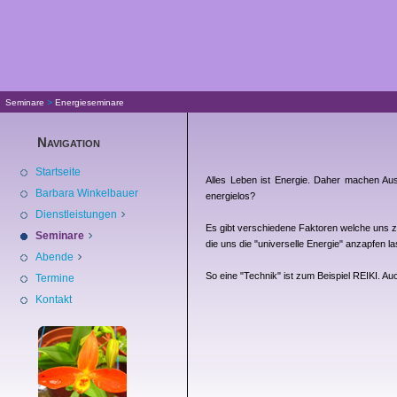
>
Seminare
Energieseminare
Navigation
Startseite
Alles Leben ist Energie. Daher machen Aus
Barbara Winkelbauer
energielos?
Dienstleistungen
Es gibt verschiedene Faktoren welche uns z
Seminare
die uns die "universelle Energie" anzapfen l
Abende
So eine "Technik" ist zum Beispiel REIKI. A
Termine
Kontakt