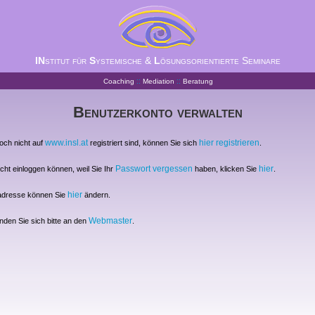
IN
stitut für
S
ystemische &
L
ösungsorientierte Seminare
::
::
Coaching
Mediation
Beratung
Benutzerkonto verwalten
www.insl.at
hier registrieren
noch nicht auf
registriert sind, können Sie sich
.
Passwort vergessen
hier
icht einloggen können, weil Sie Ihr
haben, klicken Sie
.
hier
ladresse können Sie
ändern.
Webmaster
nden Sie sich bitte an den
.