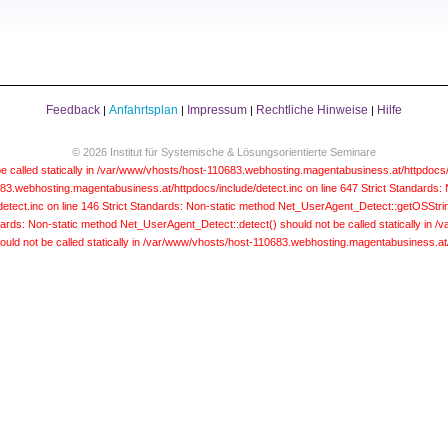
Feedback
Anfahrtsplan
Impressum
Rechtliche Hinweise
Hilfe
|
|
|
|
© 2026 Institut für Systemische & Lösungsorientierte Seminare
e called statically in /var/www/vhosts/host-110683.webhosting.magentabusiness.at/httpdocs/
683.webhosting.magentabusiness.at/httpdocs/include/detect.inc on line 647
Strict Standards:
etect.inc on line 146
Strict Standards: Non-static method Net_UserAgent_Detect::getOSString(
dards: Non-static method Net_UserAgent_Detect::detect() should not be called statically in
uld not be called statically in /var/www/vhosts/host-110683.webhosting.magentabusiness.at/h