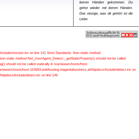
leeren Händen gekommen. Du
gehst wieder mit leeren Händen.
Das einzige, was dir gehört ist die
Liebe.
include/session.inc on line 141
Strict Standards: Non-static method
 Non-static method Net_UserAgent_Detect::_getStaticProperty() should not be called
) should not be called statically in /var/www/vhosts/host-
 /var/www/vhosts/host-110683.webhosting.magentabusiness.at/httpdocs/include/detect.inc on
ttpdocs/include/detect.inc on line 146