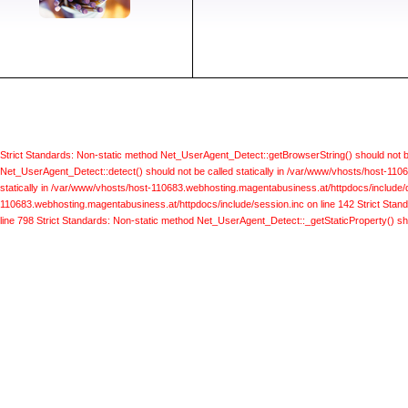
Strict Standards: Non-static method Net_UserAgent_Detect::getBrowserString() should not b
Net_UserAgent_Detect::detect() should not be called statically in /var/www/vhosts/host-110
statically in /var/www/vhosts/host-110683.webhosting.magentabusiness.at/httpdocs/include/d
110683.webhosting.magentabusiness.at/httpdocs/include/session.inc on line 142
Strict Stan
line 798
Strict Standards: Non-static method Net_UserAgent_Detect::_getStaticProperty() sho