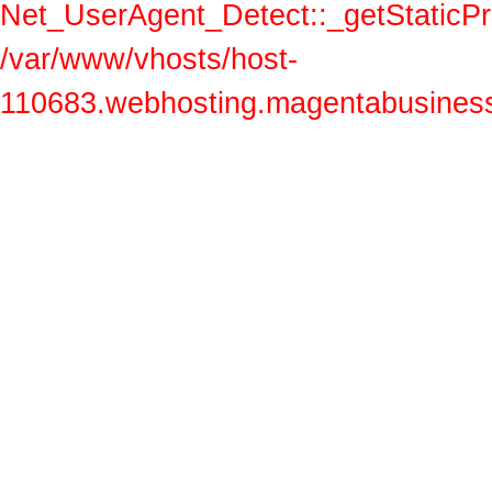
Net_UserAgent_Detect::_getStaticProp
/var/www/vhosts/host-
110683.webhosting.magentabusiness.a