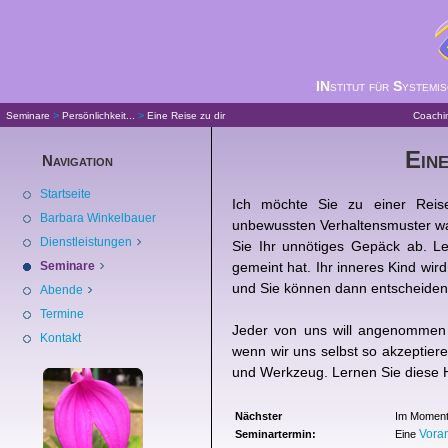
IN
stitut für
S
ystemi
>
>
Seminare
Persönlichkeit...
Eine Reise zu dir
Coachi
Eine
Navigation
Startseite
Ich möchte Sie zu einer Reise
Barbara Winkelbauer
unbewussten Verhaltensmuster w
Dienstleistungen
Sie Ihr unnötiges Gepäck ab. Le
Seminare
gemeint hat. Ihr inneres Kind wir
und Sie können dann entscheiden,
Abende
Termine
Jeder von uns will angenommen 
Kontakt
wenn wir uns selbst so akzeptieren
und Werkzeug. Lernen Sie diese 
Nächster
Im Moment 
Vora
Seminartermin:
Eine