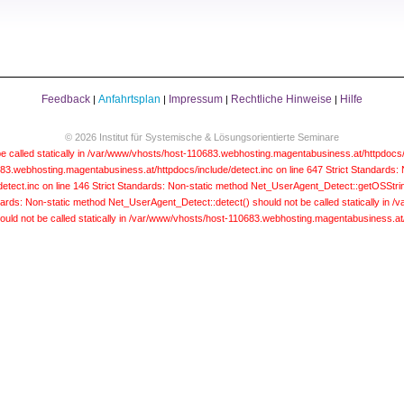
Feedback
Anfahrtsplan
Impressum
Rechtliche Hinweise
Hilfe
|
|
|
|
© 2026 Institut für Systemische & Lösungsorientierte Seminare
e called statically in /var/www/vhosts/host-110683.webhosting.magentabusiness.at/httpdocs/
683.webhosting.magentabusiness.at/httpdocs/include/detect.inc on line 647
Strict Standards:
etect.inc on line 146
Strict Standards: Non-static method Net_UserAgent_Detect::getOSString(
dards: Non-static method Net_UserAgent_Detect::detect() should not be called statically in
uld not be called statically in /var/www/vhosts/host-110683.webhosting.magentabusiness.at/h