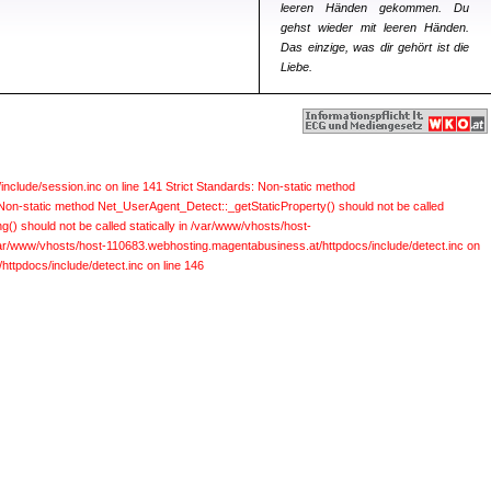
leeren Händen gekommen. Du
gehst wieder mit leeren Händen.
Das einzige, was dir gehört ist die
Liebe.
include/session.inc on line 141
Strict Standards: Non-static method
 Non-static method Net_UserAgent_Detect::_getStaticProperty() should not be called
) should not be called statically in /var/www/vhosts/host-
 /var/www/vhosts/host-110683.webhosting.magentabusiness.at/httpdocs/include/detect.inc on
ttpdocs/include/detect.inc on line 146