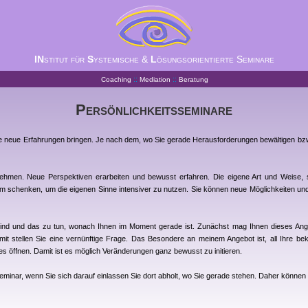
IN
stitut für
S
ystemische &
L
ösungsorientierte Seminare
::
::
Coaching
Mediation
Beratung
Persönlichkeitsseminare
ge neue Erfahrungen bringen. Je nach dem, wo Sie gerade Herausforderungen bewältigen bzw
nehmen. Neue Perspektiven erarbeiten und bewusst erfahren. Die eigene Art und Weise, 
um schenken, um die eigenen Sinne intensiver zu nutzen. Sie können neue Möglichkeiten un
e sind und das zu tun, wonach Ihnen im Moment gerade ist. Zunächst mag Ihnen dieses Ange
mit stellen Sie eine vernünftige Frage. Das Besondere an meinem Angebot ist, all Ihre b
es öffnen. Damit ist es möglich Veränderungen ganz bewusst zu initieren.
eminar, wenn Sie sich darauf einlassen Sie dort abholt, wo Sie gerade stehen. Daher können 