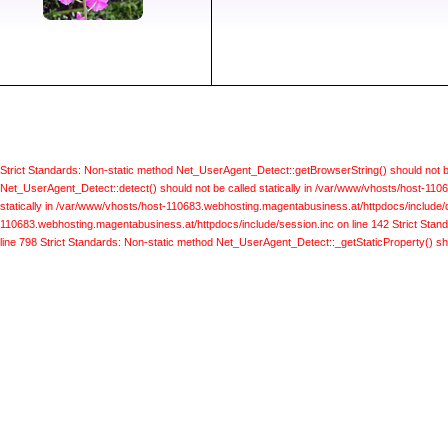
Strict Standards: Non-static method Net_UserAgent_Detect::getBrowserString() should not b
Net_UserAgent_Detect::detect() should not be called statically in /var/www/vhosts/host-110
statically in /var/www/vhosts/host-110683.webhosting.magentabusiness.at/httpdocs/include/d
110683.webhosting.magentabusiness.at/httpdocs/include/session.inc on line 142
Strict Stan
line 798
Strict Standards: Non-static method Net_UserAgent_Detect::_getStaticProperty() sho