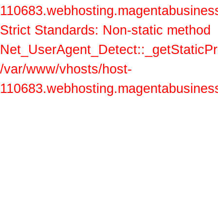
110683.webhosting.magentabusiness.a
Strict Standards: Non-static method
Net_UserAgent_Detect::_getStaticProp
/var/www/vhosts/host-
110683.webhosting.magentabusiness.a