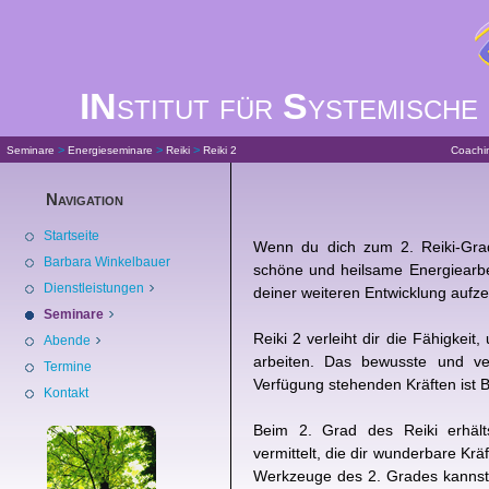
IN
stitut für
S
ystemische
>
>
>
Seminare
Energieseminare
Reiki
Reiki 2
Coachi
Navigation
Startseite
Wenn du dich zum 2. Reiki-Grad
Barbara Winkelbauer
schöne und heilsame Energiearbe
Dienstleistungen
deiner weiteren Entwicklung aufze
Seminare
Reiki 2 verleiht dir die Fähigkei
Abende
arbeiten. Das bewusste und ve
Termine
Verfügung stehenden Kräften ist B
Kontakt
Beim 2. Grad des Reiki erhäl
vermittelt, die dir wunderbare Kr
Werkzeuge des 2. Grades kannst 