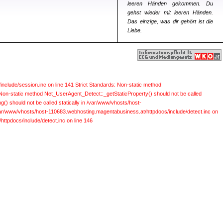
leeren Händen gekommen. Du
gehst wieder mit leeren Händen.
Das einzige, was dir gehört ist die
Liebe.
include/session.inc on line 141
Strict Standards: Non-static method
 Non-static method Net_UserAgent_Detect::_getStaticProperty() should not be called
) should not be called statically in /var/www/vhosts/host-
 /var/www/vhosts/host-110683.webhosting.magentabusiness.at/httpdocs/include/detect.inc on
ttpdocs/include/detect.inc on line 146