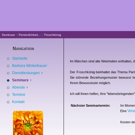
>
>
Seminare
Persönlichkeit...
Froschkönig
Navigation
Startseite
Im Märchen sind alte Weisheiten enthalten,
Barbara Winkelbauer
Der Froschkönig beinhaltet das Thema Par
Dienstleistungen
Sie störende Beziehungsmuster bewusst bea
Seminare
Ihrem Bewusstsein möglich.
Abende
Ich will Ihnen helfen, Ihre "lebensbringende
Termine
Kontakt
Nächster Seminartermin:
Im Moment
Vor
Eine
Kosten de