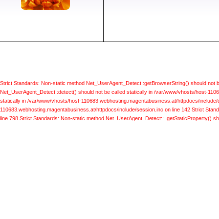
Strict Standards: Non-static method Net_UserAgent_Detect::getBrowserString() should not b
Net_UserAgent_Detect::detect() should not be called statically in /var/www/vhosts/host-110
statically in /var/www/vhosts/host-110683.webhosting.magentabusiness.at/httpdocs/include/d
110683.webhosting.magentabusiness.at/httpdocs/include/session.inc on line 142
Strict Stan
line 798
Strict Standards: Non-static method Net_UserAgent_Detect::_getStaticProperty() sho