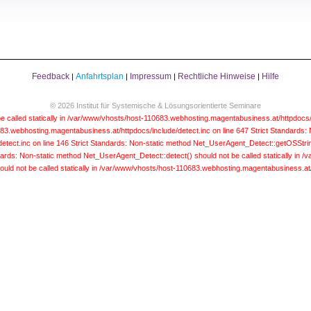
Feedback
Anfahrtsplan
Impressum
Rechtliche Hinweise
Hilfe
|
|
|
|
© 2026 Institut für Systemische & Lösungsorientierte Seminare
e called statically in /var/www/vhosts/host-110683.webhosting.magentabusiness.at/httpdocs/
683.webhosting.magentabusiness.at/httpdocs/include/detect.inc on line 647
Strict Standards:
etect.inc on line 146
Strict Standards: Non-static method Net_UserAgent_Detect::getOSString(
dards: Non-static method Net_UserAgent_Detect::detect() should not be called statically in
uld not be called statically in /var/www/vhosts/host-110683.webhosting.magentabusiness.at/h