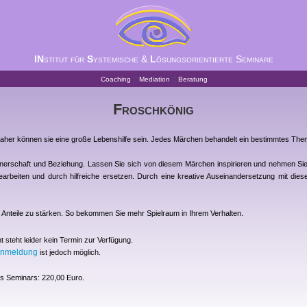
IN
stitut für
S
ystemische &
L
ösungsorientierte Seminare
::
::
Coaching
Mediation
Beratung
Froschkönig
 daher können sie eine große Lebenshilfe sein. Jedes Märchen behandelt ein bestimmtes The
tnerschaft und Beziehung. Lassen Sie sich von diesem Märchen inspirieren und nehmen Si
rbeiten und durch hilfreiche ersetzen. Durch eine kreative Auseinandersetzung mit dies
n" Anteile zu stärken. So bekommen Sie mehr Spielraum in Ihrem Verhalten.
 steht leider kein Termin zur Verfügung.
anmeldung
ist jedoch möglich.
s Seminars: 220,00 Euro.