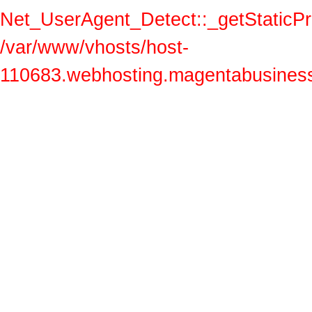
Net_UserAgent_Detect::_getStaticProp
/var/www/vhosts/host-
110683.webhosting.magentabusiness.a