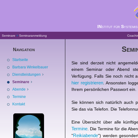
IN
stitut für
S
ystemi
>
Seminare
Seminaranmeldung
Coachi
Semi
Navigation
Startseite
Sie sind derzeit nicht angemel
Barbara Winkelbauer
einem Seminar oder Abend ste
Dienstleistungen
Verfügung. Falls Sie noch nicht 
Seminare
hier registrieren
. Ansonsten logge
Ihrem persönlichen Passwort ein.
Abende
Termine
Sie können sich natürlich auch 
Kontakt
Sie das via Telefon. Die Telefon
Eine Übersicht über alle künfti
Termine
. Die Termine für die Aben
Reikiabende
"
") werden gesondert